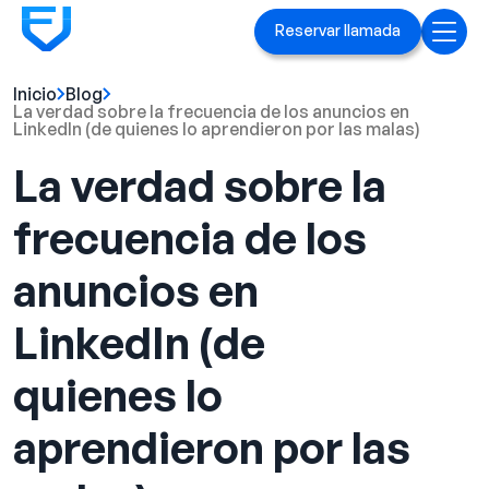
Reservar llamada
Inicio
Blog
Inicio
La verdad sobre la frecuencia de los anuncios en
LinkedIn (de quienes lo aprendieron por las malas)
Servicios
La verdad sobre la
Anuncios en Linked[ln]
frecuencia de los
Marca ejecutiva
anuncios en
Blog
LinkedIn (de
Playbook
quienes lo
Casos prácticos
aprendieron por las