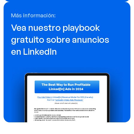
Más información:
Vea nuestro playbook
gratuito sobre anuncios
en LinkedIn