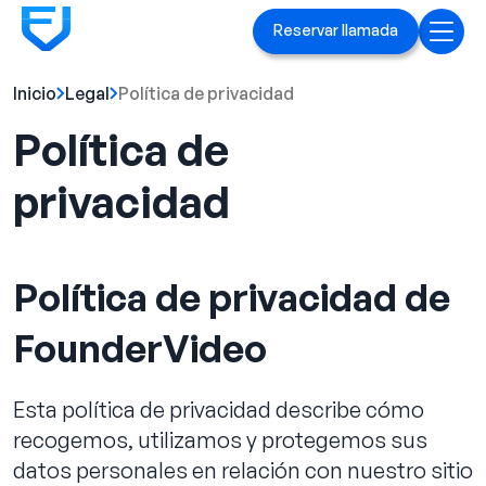
Reservar llamada
Inicio
Legal
Política de privacidad
Inicio
Política de
Servicios
privacidad
Anuncios en Linked[ln]
Marca ejecutiva
Política de privacidad de
Blog
FounderVideo
Playbook
Esta política de privacidad describe cómo
Casos prácticos
recogemos, utilizamos y protegemos sus
datos personales en relación con nuestro sitio