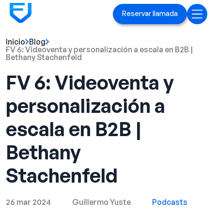
Reservar llamada
Inicio
Blog
Inicio
FV 6: Videoventa y personalización a escala en B2B |
Bethany Stachenfeld
Servicios
FV 6: Videoventa y
Anuncios en Linked[ln]
personalización a
Marca ejecutiva
escala en B2B |
Blog
Bethany
Playbook
Stachenfeld
Casos prácticos
26 mar 2024
Guillermo Yuste
Podcasts