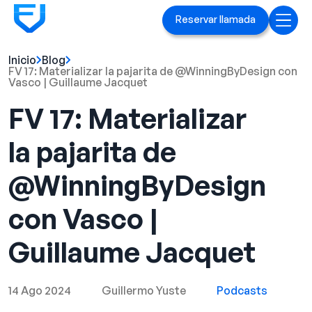
Reservar llamada
Inicio
Blog
Inicio
FV 17: Materializar la pajarita de @WinningByDesign con
Vasco | Guillaume Jacquet
Servicios
FV 17: Materializar
Anuncios en Linked[ln]
la pajarita de
Marca ejecutiva
@WinningByDesign
Blog
con Vasco |
Playbook
Guillaume Jacquet
Casos prácticos
14 Ago 2024
Guillermo Yuste
Podcasts