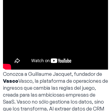
Reservar llamada
Conozca a Guillaume Jacquet, fundador de
Vasco
Vasco, la plataforma de operaciones de
ingresos que cambia las reglas del juego,
creada para las ambiciosas empresas de
SaaS. Vasco no sólo gestiona los datos, sino
que los transforma. Al extraer datos de CRM