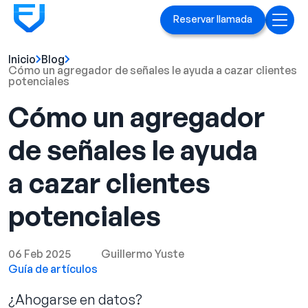
Reservar llamada
Inicio
Blog
Inicio
Cómo un agregador de señales le ayuda a cazar clientes
potenciales
Servicios
Cómo un agregador
Anuncios en Linked[ln]
de señales le ayuda
Marca ejecutiva
a cazar clientes
Blog
potenciales
Playbook
06 Feb 2025
Guillermo Yuste
Casos prácticos
Guía de artículos
¿Ahogarse en datos?