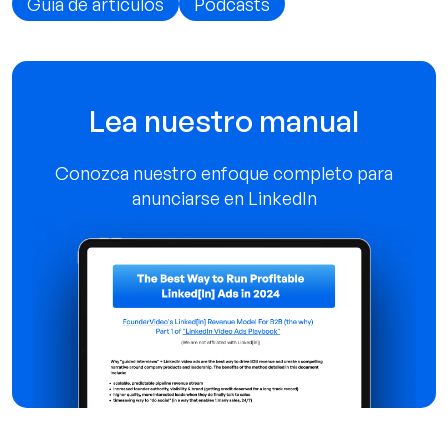
Guía de artículos
Podcasts
Lea nuestro manual
Conozca nuestro enfoque completo para
anunciarse en LinkedIn