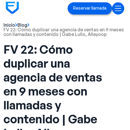
Reservar llamada
Inicio
Blog
Inicio
FV 22: Cómo duplicar una agencia de ventas en 9 meses
con llamadas y contenido | Gabe Lullo, Alleyoop
Servicios
FV 22: Cómo
Anuncios en Linked[ln]
duplicar una
Marca ejecutiva
agencia de ventas
Blog
en 9 meses con
Playbook
llamadas y
Casos prácticos
contenido | Gabe