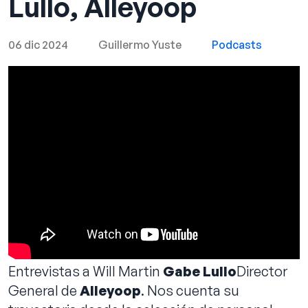
Lullo, Alleyoop
06 dic 2024
Guillermo Yuste
Podcasts
Reservar llamada
Entrevistas a Will Martin
Gabe Lullo
Director
General de
Alleyoop
. Nos cuenta su