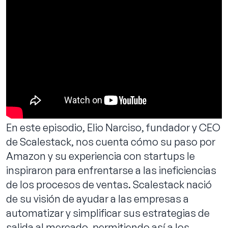
Reservar llamada
En este episodio, Elio Narciso, fundador y CEO
de Scalestack, nos cuenta cómo su paso por
Amazon y su experiencia con startups le
inspiraron para enfrentarse a las ineficiencias
de los procesos de ventas. Scalestack nació
de su visión de ayudar a las empresas a
automatizar y simplificar sus estrategias de
salida al mercado, permitiendo así a los