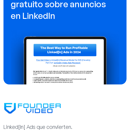
gratuito sobre anuncios
en LinkedIn
Linked[ln] Ads que convierten.