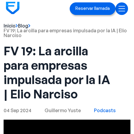
Reservar llamada
Inicio
Blog
Inicio
FV 19: La arcilla para empresas impulsada por la IA | Elio
Narciso
Servicios
FV 19: La arcilla
Anuncios en Linked[ln]
para empresas
Marca ejecutiva
impulsada por la IA
Blog
| Elio Narciso
Playbook
04 Sep 2024
Guillermo Yuste
Podcasts
Casos prácticos