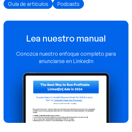
Guía de artículos
Podcasts
Lea nuestro manual
Conozca nuestro enfoque completo para
anunciarse en LinkedIn