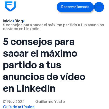
Reservar llamada
Inicio
Blog
Inicio
5 consejos para sacar el máximo partido a tus anuncios
de vídeo en LinkedIn
Servicios
5 consejos para
Anuncios en Linked[ln]
sacar el máximo
Marca ejecutiva
partido a tus
Blog
anuncios de vídeo
Playbook
en LinkedIn
Casos prácticos
01 Nov 2024
Guillermo Yuste
Guía de artículos