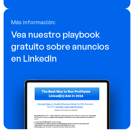
Más información:
Vea nuestro playbook
gratuito sobre anuncios
en LinkedIn