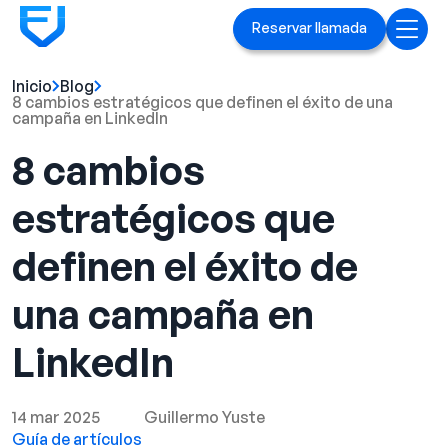
Reservar llamada
Inicio
Blog
Inicio
8 cambios estratégicos que definen el éxito de una
campaña en LinkedIn
Servicios
8 cambios
Anuncios en Linked[ln]
estratégicos que
Marca ejecutiva
definen el éxito de
Blog
una campaña en
Playbook
LinkedIn
Casos prácticos
14 mar 2025
Guillermo Yuste
Guía de artículos