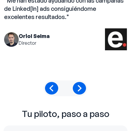
"Me han estado ayudando con las campañas
de Linked[ln] ads consiguiéndome
m
excelentes resultados."
r
c
Oriol Selma
Director
Tu piloto, paso a paso