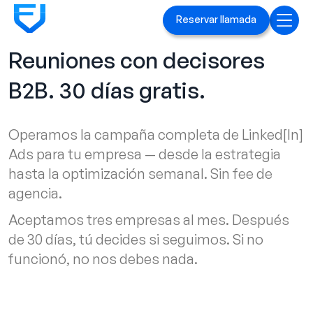
Reservar llamada
Reuniones con decisores
Inicio
B2B. 30 días gratis.
Servicios
Operamos la campaña completa de Linked[ln]
Anuncios en Linked[ln]
Ads para tu empresa — desde la estrategia
Marca ejecutiva
hasta la optimización semanal. Sin fee de
agencia.
Blog
Aceptamos tres empresas al mes. Después
FAQ
de 30 días, tú decides si seguimos. Si no
funcionó, no nos debes nada.